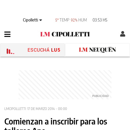
Cipolletti
TEMP
HUM
03:53 HS
5°
92%
ESCUCHÁ
LU5
LMCIPOLLETTI
17 DE MARZO 2014 - 00:00
Comienzan a inscribir para los