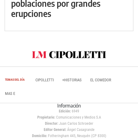
poblaciones por grandes
erupciones
CIPOLLETTI
+HISTORIAS
EL COMEDOR
TEMAS DEL DÍA
MAS E
Información
Edición:
6949
Propietario:
Comunicaciones y Medios S.A
Director:
Juan Carlos Schroeder
Editor General:
Ángel Casagrande
Domicilio:
Fotheringham 445, Neuquén (CP 8300)