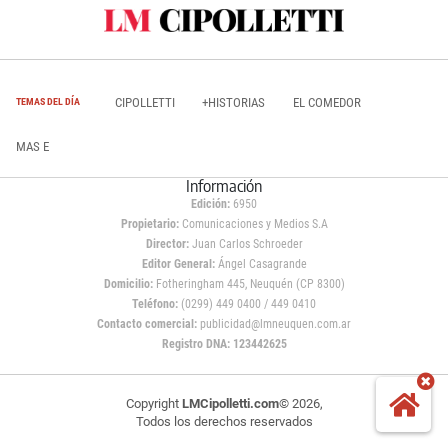
CIPOLLETTI
+HISTORIAS
EL COMEDOR
TEMAS DEL DÍA
MAS E
Información
Edición:
6950
Propietario:
Comunicaciones y Medios S.A
Director:
Juan Carlos Schroeder
Editor General:
Ángel Casagrande
Domicilio:
Fotheringham 445, Neuquén (CP 8300)
Teléfono:
(0299) 449 0400 / 449 0410
Contacto comercial:
publicidad@lmneuquen.com.ar
Registro DNA: 123442625
Copyright
LMCipolletti.com
© 2026,
Todos los derechos reservados