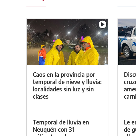
Caos en la provincia por
Discu
temporal de nieve y lluvia:
cruz
localidades sin luz y sin
amen
clases
carn
Temporal de lluvia en
Le e
Neuquén con 31
de g