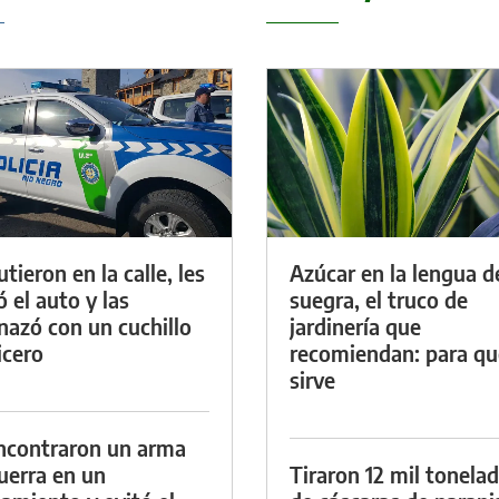
tieron en la calle, les
Azúcar en la lengua d
ó el auto y las
suegra, el truco de
azó con un cuchillo
jardinería que
icero
recomiendan: para qu
sirve
ncontraron un arma
uerra en un
Tiraron 12 mil tonela