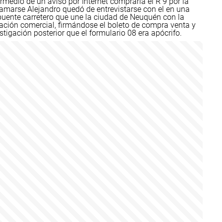
ermedio de un aviso por Internet compraría el R 9 por la
lamarse Alejandro quedó de entrevistarse con el en una
 puente carretero que une la ciudad de Neuquén con la
eración comercial, firmándose el boleto de compra venta y
tigación posterior que el formulario 08 era apócrifo.