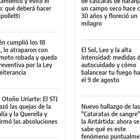
namiento y evitó el
de cáscaras de naranj
io: qué deberá hacer
un campo seco hace c
polletti
30 años y floreció un
milagro
én cumplió los 18
, lo atraparon con
El Sol, Leo y la alta
moto robada y queda
intensidad: medidas 
reventiva por la Ley
autocuidado y cómo
eiterancia
balancear tu fuego h
el 9 de agosto
 Otoño Uriarte: El STJ
azó las quejas de la
Nuevo hallazgo de las
lía y la Querella y
"Cataratas de sangre"
irmó las absoluciones
la Antártida: ahora se
sabe qué es este
fenómeno puntualme