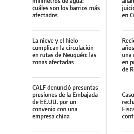
milímetros de agua:
alla
cuáles son los barrios más
juic
afectados
en Ci
La nieve y el hielo
Reci
complican la circulación
años
en rutas de Neuquén: las
una 
zonas afectadas
en p
de R
CALF denunció presuntas
presiones de la Embajada
Caso
de EE.UU. por un
rech
convenio con una
Fisca
empresa china
conf