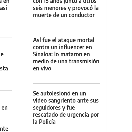
a en
con 13 años junto a otros
asi
seis menores y provocó la
muerte de un conductor
Así fue el ataque mortal
contra un influencer en
de
Sinaloa: lo mataron en
medio de una transmisión
asta
en vivo
Se autolesionó en un
video sangriento ante sus
 en
seguidores y fue
rescatado de urgencia por
la Policía
nte