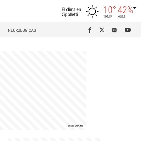
10°
42%
El clima en
Cipolletti
TEMP
HUM
NECROLÓGICAS