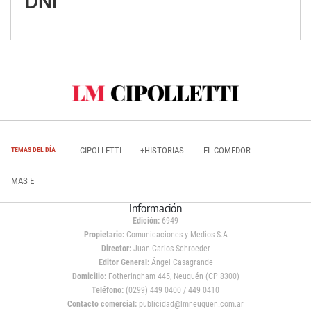
DNI
CIPOLLETTI
+HISTORIAS
EL COMEDOR
TEMAS DEL DÍA
MAS E
Información
Edición:
6949
Propietario:
Comunicaciones y Medios S.A
Director:
Juan Carlos Schroeder
Editor General:
Ángel Casagrande
Domicilio:
Fotheringham 445, Neuquén (CP 8300)
Teléfono:
(0299) 449 0400 / 449 0410
Contacto comercial:
publicidad@lmneuquen.com.ar