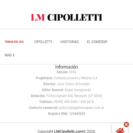
CIPOLLETTI
+HISTORIAS
EL COMEDOR
TEMAS DEL DÍA
MAS E
Información
Edición:
6950
Propietario:
Comunicaciones y Medios S.A
Director:
Juan Carlos Schroeder
Editor General:
Ángel Casagrande
Domicilio:
Fotheringham 445, Neuquén (CP 8300)
Teléfono:
(0299) 449 0400 / 449 0410
Contacto comercial:
publicidad@lmneuquen.com.ar
Registro DNA: 123442625
Copyright
LMCipolletti.com
© 2026,