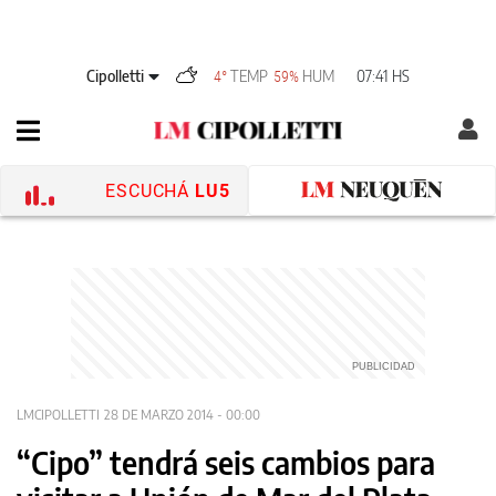
Cipolletti
TEMP
HUM
07:41 HS
4°
59%
ESCUCHÁ
LU5
LMCIPOLLETTI
28 DE MARZO 2014 - 00:00
“Cipo” tendrá seis cambios para