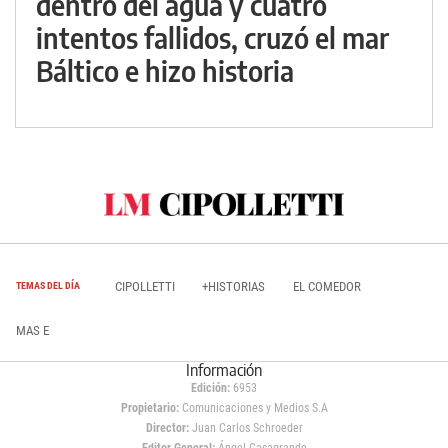
dentro del agua y cuatro
intentos fallidos, cruzó el mar
Báltico e hizo historia
CIPOLLETTI
+HISTORIAS
EL COMEDOR
TEMAS DEL DÍA
MAS E
Información
Edición:
6953
Propietario:
Comunicaciones y Medios S.A
Director:
Juan Carlos Schroeder