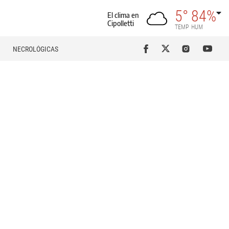
5°
84%
El clima en
Cipolletti
TEMP
HUM
NECROLÓGICAS