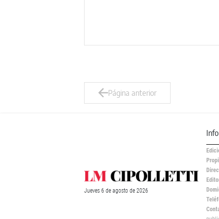
Página anterior
Inf
Edici
Propi
Direc
Edito
Domic
Jueves
6 de
agosto
de 2026
Teléf
Cont