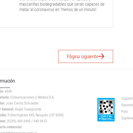
mascarillas biodegradables que serán capaces de
matar al coronavirus en "menos de un minuto".
Página siguiente
ormación
ón:
6949
etario:
Comunicaciones y Medios S.A
Cipollet
tor:
Juan Carlos Schroeder
Deporte
r General:
Ángel Casagrande
País
ilio:
Fotheringham 445, Neuquén (CP 8300)
Suplem
ono:
(0299) 449 0400 / 449 0410
acto comercial: