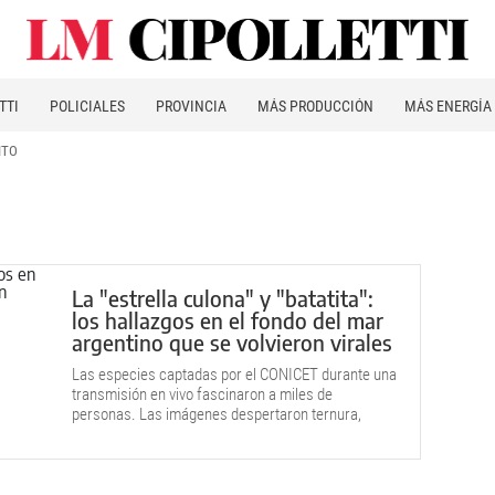
TTI
POLICIALES
PROVINCIA
MÁS PRODUCCIÓN
MÁS ENERGÍA
ITO
La "estrella culona" y "batatita":
los hallazgos en el fondo del mar
argentino que se volvieron virales
Las especies captadas por el CONICET durante una
transmisión en vivo fascinaron a miles de
personas. Las imágenes despertaron ternura,
humor y fascinación.