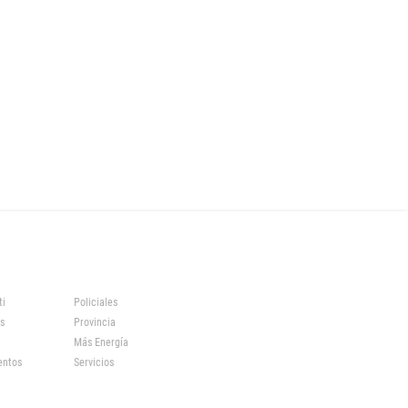
ti
Policiales
s
Provincia
Más Energía
entos
Servicios