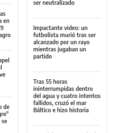
ser neutralizado
das
a en
29
Impactante video: un
lagro
futbolista murió tras ser
alcanzado por un rayo
mientras jugaban un
partido
apel
l
rve
Tras 55 horas
ininterrumpidas dentro
del agua y cuatro intentos
fallidos, cruzó el mar
o de
Báltico e hizo historia
gre"
 se