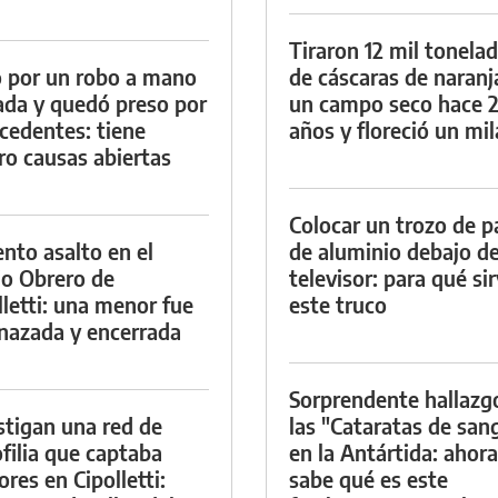
Tiraron 12 mil tonela
 por un robo a mano
de cáscaras de naranj
da y quedó preso por
un campo seco hace 
cedentes: tiene
años y floreció un mi
ro causas abiertas
Colocar un trozo de p
ento asalto en el
de aluminio debajo de
io Obrero de
televisor: para qué si
lletti: una menor fue
este truco
azada y encerrada
Sorprendente hallazg
stigan una red de
las "Cataratas de san
filia que captaba
en la Antártida: ahora
res en Cipolletti:
sabe qué es este