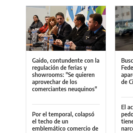
Gaido, contundente con la
Busc
regulación de ferias y
Fede
showrooms: "Se quieren
apar
aprovechar de los
de Ci
comerciantes neuquinos"
El a
Por el temporal, colapsó
pedof
el techo de un
tien
emblemático comercio de
narc