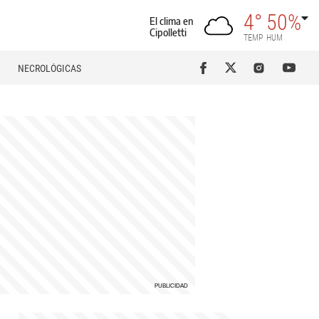
4°
50%
El clima en
Cipolletti
TEMP
HUM
NECROLÓGICAS