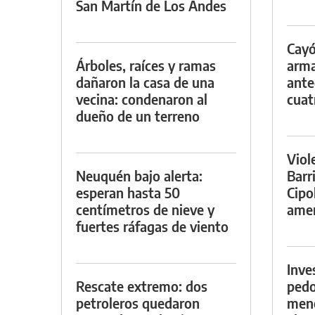
San Martín de Los Andes
Cayó
Árboles, raíces y ramas
arma
dañaron la casa de una
ante
vecina: condenaron al
cuat
dueño de un terreno
Viol
Neuquén bajo alerta:
Barr
esperan hasta 50
Cipo
centímetros de nieve y
amen
fuertes ráfagas de viento
Inve
Rescate extremo: dos
pedo
petroleros quedaron
meno