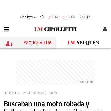
Cipolletti
TEMP
HUM
22:29 HS
6°
45%
ESCUCHÁ
LU5
LMCIPOLLETTI
24 DE ENERO 2013 - 00:00
Buscaban una moto robada y