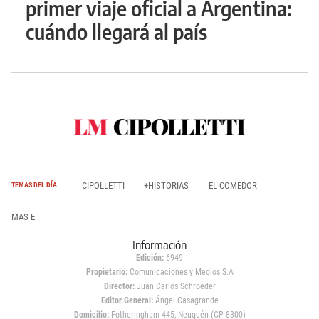
primer viaje oficial a Argentina:
cuándo llegará al país
CIPOLLETTI
+HISTORIAS
EL COMEDOR
TEMAS DEL DÍA
MAS E
Información
Edición:
6949
Propietario:
Comunicaciones y Medios S.A
Director:
Juan Carlos Schroeder
Editor General:
Ángel Casagrande
Domicilio:
Fotheringham 445, Neuquén (CP 8300)