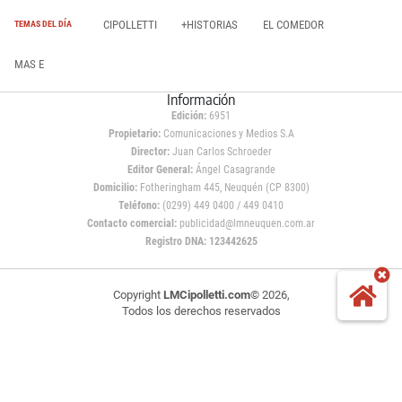
CIPOLLETTI
+HISTORIAS
EL COMEDOR
TEMAS DEL DÍA
MAS E
Información
Edición:
6951
Propietario:
Comunicaciones y Medios S.A
Director:
Juan Carlos Schroeder
Editor General:
Ángel Casagrande
Domicilio:
Fotheringham 445, Neuquén (CP 8300)
Teléfono:
(0299) 449 0400 / 449 0410
Contacto comercial:
publicidad@lmneuquen.com.ar
Registro DNA: 123442625
Copyright
LMCipolletti.com
© 2026,
Todos los derechos reservados