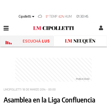
Cipolletti
TEMP
HUM
01:30 HS
5°
62%
ESCUCHÁ
LU5
LMCIPOLLETTI
18 DE MARZO 2014 - 00:00
Asamblea en la Liga Confluencia