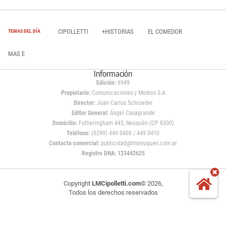
CIPOLLETTI
+HISTORIAS
EL COMEDOR
TEMAS DEL DÍA
MAS E
Información
Edición:
6949
Propietario:
Comunicaciones y Medios S.A
Director:
Juan Carlos Schroeder
Editor General:
Ángel Casagrande
Domicilio:
Fotheringham 445, Neuquén (CP 8300)
Teléfono:
(0299) 449 0400 / 449 0410
Contacto comercial:
publicidad@lmneuquen.com.ar
Registro DNA: 123442625
Copyright
LMCipolletti.com
© 2026,
Todos los derechos reservados