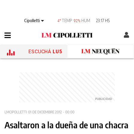
Cipolletti
TEMP
HUM
23:17 HS
4°
92%
ESCUCHÁ
LU5
LMCIPOLLETTI
01 DE DICIEMBRE 2012 - 00:00
Asaltaron a la dueña de una chacra