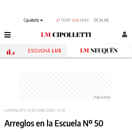
Cipolletti
TEMP
HUM
01:24 HS
4°
92%
ESCUCHÁ
LU5
LMCIPOLLETTI
10 DE JUNIO 2009 - 21:00
Arreglos en la Escuela Nº 50