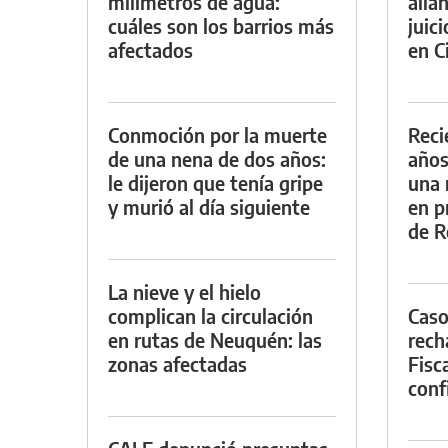
milímetros de agua:
alla
cuáles son los barrios más
juic
afectados
en Ci
Conmoción por la muerte
Reci
de una nena de dos años:
años
le dijeron que tenía gripe
una 
y murió al día siguiente
en p
de R
La nieve y el hielo
complican la circulación
Caso
en rutas de Neuquén: las
rech
zonas afectadas
Fisca
conf