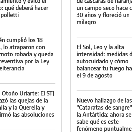
namiento y evitó el
de cáscaras de naranj
io: qué deberá hacer
un campo seco hace c
polletti
30 años y floreció un
milagro
én cumplió los 18
, lo atraparon con
El Sol, Leo y la alta
moto robada y queda
intensidad: medidas 
reventiva por la Ley
autocuidado y cómo
eiterancia
balancear tu fuego h
el 9 de agosto
 Otoño Uriarte: El STJ
azó las quejas de la
Nuevo hallazgo de las
lía y la Querella y
"Cataratas de sangre"
irmó las absoluciones
la Antártida: ahora se
sabe qué es este
fenómeno puntualme