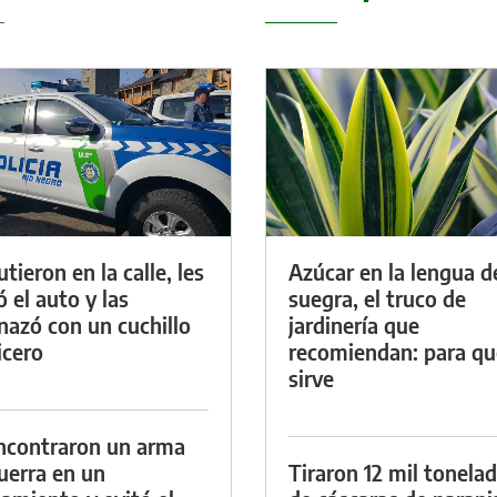
tieron en la calle, les
Azúcar en la lengua d
ó el auto y las
suegra, el truco de
azó con un cuchillo
jardinería que
icero
recomiendan: para qu
sirve
ncontraron un arma
uerra en un
Tiraron 12 mil tonela