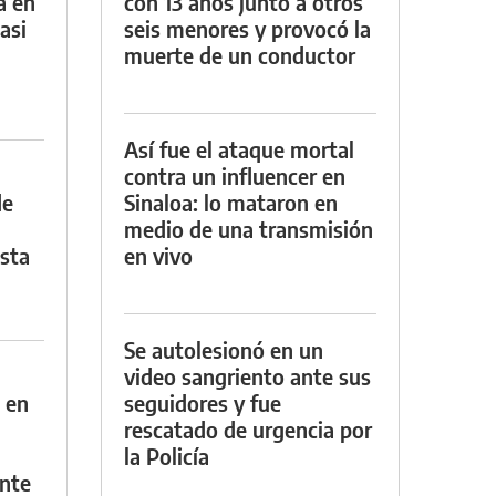
a en
con 13 años junto a otros
asi
seis menores y provocó la
muerte de un conductor
Así fue el ataque mortal
contra un influencer en
de
Sinaloa: lo mataron en
medio de una transmisión
asta
en vivo
Se autolesionó en un
video sangriento ante sus
 en
seguidores y fue
rescatado de urgencia por
la Policía
nte