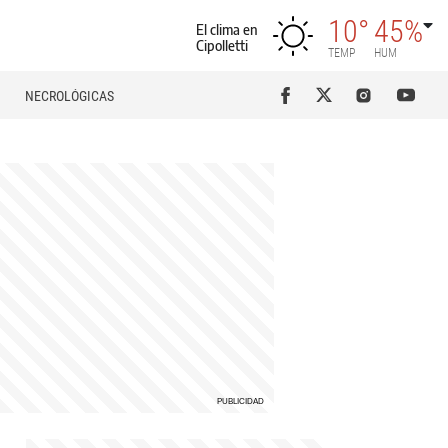
10°
45%
El clima en
Cipolletti
TEMP
HUM
NECROLÓGICAS