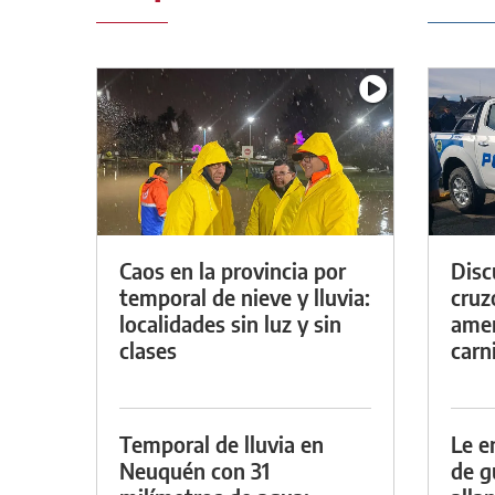
Caos en la provincia por
Discu
temporal de nieve y lluvia:
cruz
localidades sin luz y sin
amen
clases
carn
Temporal de lluvia en
Le e
Neuquén con 31
de g