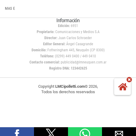
MAS E
Información
Edición:
6951
Propietario:
Comunicaciones y Medios S.A
Director:
Juan Carlos Schroeder
Editor General:
Ángel Casagrande
Domicilio:
Fotheringham 445, Neuquén (CP 8300)
Teléfono:
(0299) 449 0400 / 449 0410
Contacto comercial:
publicidad@lmneuquen.com.ar
Registro DNA: 123442625
Copyright
LMCipolletti.com
© 2026,
Todos los derechos reservados