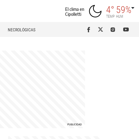
4°
59%
El clima en
Cipolletti
TEMP
HUM
NECROLÓGICAS