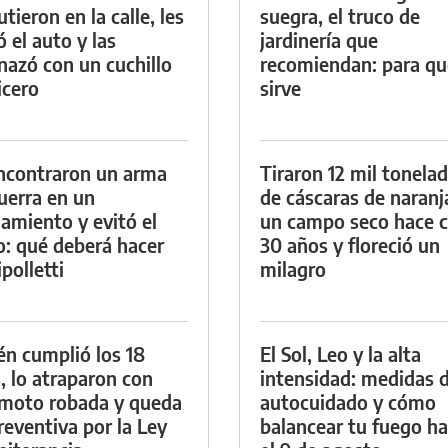
tieron en la calle, les
suegra, el truco de
ó el auto y las
jardinería que
azó con un cuchillo
recomiendan: para qu
icero
sirve
ncontraron un arma
Tiraron 12 mil tonela
uerra en un
de cáscaras de naranj
namiento y evitó el
un campo seco hace c
io: qué deberá hacer
30 años y floreció un
polletti
milagro
én cumplió los 18
El Sol, Leo y la alta
, lo atraparon con
intensidad: medidas 
moto robada y queda
autocuidado y cómo
reventiva por la Ley
balancear tu fuego h