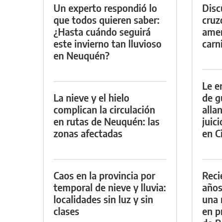
Un experto respondió lo
Discu
que todos quieren saber:
cruz
¿Hasta cuándo seguirá
amen
este invierno tan lluvioso
carn
en Neuquén?
Le e
La nieve y el hielo
de g
complican la circulación
alla
en rutas de Neuquén: las
juic
zonas afectadas
en Ci
Caos en la provincia por
Reci
temporal de nieve y lluvia:
años
localidades sin luz y sin
una 
clases
en p