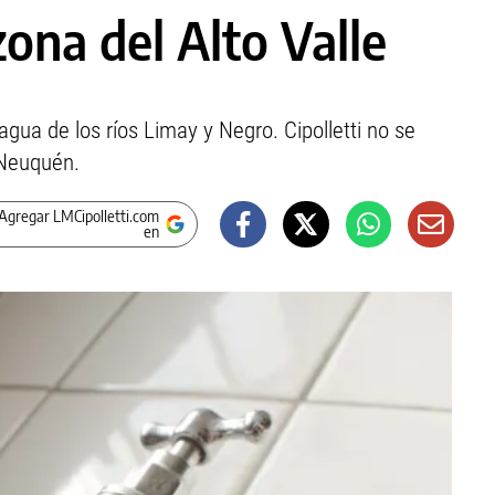
zona del Alto Valle
gua de los ríos Limay y Negro. Cipolletti no se
 Neuquén.
Agregar LMCipolletti.com
en