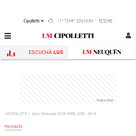
Cipolletti
TEMP
HUM
12:12 HS
11°
32%
ESCUCHÁ
LU5
LMCIPOLLETTI
Juicio Abreviado
01 DE ABRIL 2018 - 00:41
POLICIALES