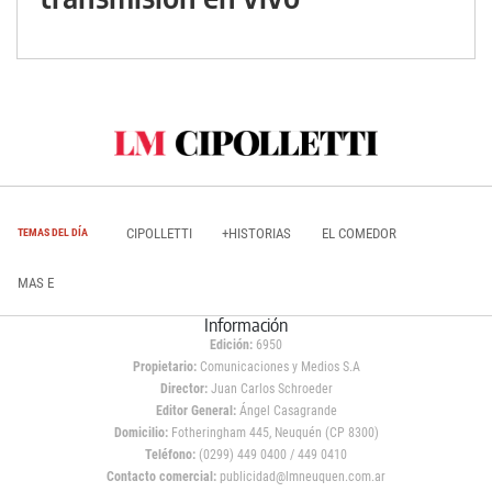
CIPOLLETTI
+HISTORIAS
EL COMEDOR
TEMAS DEL DÍA
MAS E
Información
Edición:
6950
Propietario:
Comunicaciones y Medios S.A
Director:
Juan Carlos Schroeder
Editor General:
Ángel Casagrande
Domicilio:
Fotheringham 445, Neuquén (CP 8300)
Teléfono:
(0299) 449 0400 / 449 0410
Contacto comercial:
publicidad@lmneuquen.com.ar