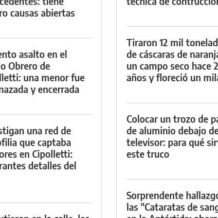
cedentes: tiene
técnica de contrucció
ro causas abiertas
Tiraron 12 mil tonela
ento asalto en el
de cáscaras de naranj
io Obrero de
un campo seco hace 
lletti: una menor fue
años y floreció un mi
azada y encerrada
Colocar un trozo de p
stigan una red de
de aluminio debajo de
filia que captaba
televisor: para qué si
res en Cipolletti:
este truco
rantes detalles del
Sorprendente hallazg
las "Cataratas de san