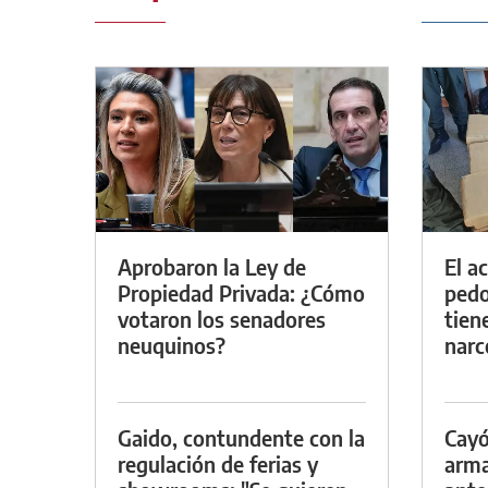
Aprobaron la Ley de
El a
Propiedad Privada: ¿Cómo
pedof
votaron los senadores
tien
neuquinos?
narc
Gaido, contundente con la
Cayó
regulación de ferias y
arma