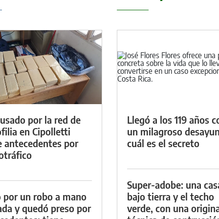
cusado por la red de
Llegó a los 119 años c
ilia en Cipolletti
un milagroso desayun
e antecedentes por
cuál es el secreto
otráfico
Super-adobe: una cas
 por un robo a mano
bajo tierra y el techo
da y quedó preso por
verde, con una origina