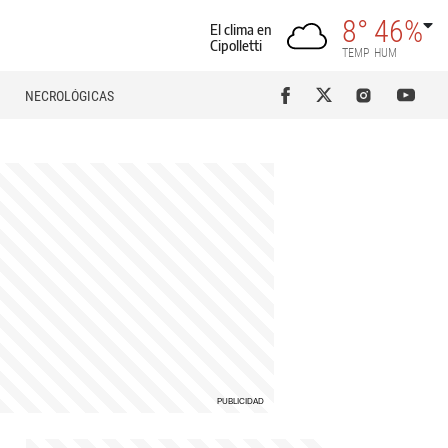
8°
46%
El clima en
Cipolletti
TEMP
HUM
NECROLÓGICAS