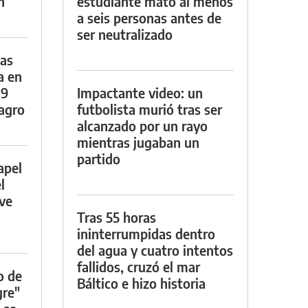
n
estudiante mató al menos
a seis personas antes de
ser neutralizado
das
a en
29
Impactante video: un
lagro
futbolista murió tras ser
alcanzado por un rayo
mientras jugaban un
partido
apel
l
rve
Tras 55 horas
ininterrumpidas dentro
del agua y cuatro intentos
fallidos, cruzó el mar
o de
Báltico e hizo historia
gre"