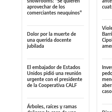
showrooms: "Se quieren
ante
aprovechar de los
cuat
comerciantes neuquinos"
Viol
Dolor por la muerte de
Barr
una querida docente
Cipo
jubilada
amen
El embajador de Estados
Inve
Unidos pidió una reunión
pedo
urgente con el presidente
meno
de la Cooperativa CALF
aber
caso
Árboles, raíces y ramas