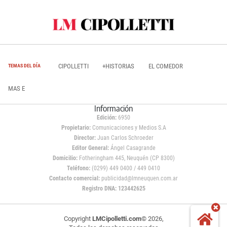
CIPOLLETTI
+HISTORIAS
EL COMEDOR
TEMAS DEL DÍA
MAS E
Información
Edición:
6950
Propietario:
Comunicaciones y Medios S.A
Director:
Juan Carlos Schroeder
Editor General:
Ángel Casagrande
Domicilio:
Fotheringham 445, Neuquén (CP 8300)
Teléfono:
(0299) 449 0400 / 449 0410
Contacto comercial:
publicidad@lmneuquen.com.ar
Registro DNA: 123442625
Copyright
LMCipolletti.com
© 2026,