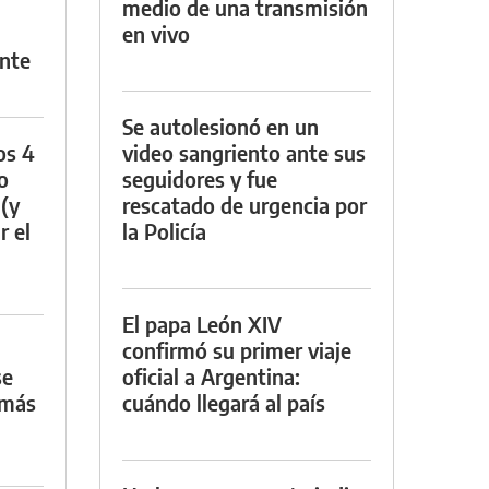
medio de una transmisión
en vivo
nte
Se autolesionó en un
os 4
video sangriento ante sus
o
seguidores y fue
 (y
rescatado de urgencia por
r el
la Policía
El papa León XIV
confirmó su primer viaje
se
oficial a Argentina:
 más
cuándo llegará al país