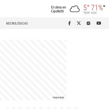
5°
71%
El clima en
Cipolletti
TEMP
HUM
NECROLÓGICAS