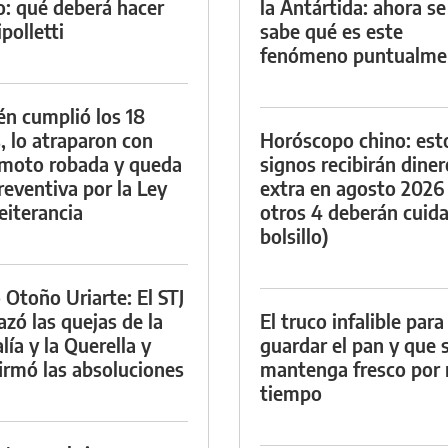
io: qué deberá hacer
la Antártida: ahora se
polletti
sabe qué es este
fenómeno puntualme
én cumplió los 18
, lo atraparon con
Horóscopo chino: est
moto robada y queda
signos recibirán diner
reventiva por la Ley
extra en agosto 2026
eiterancia
otros 4 deberán cuida
bolsillo)
 Otoño Uriarte: El STJ
azó las quejas de la
El truco infalible para
lía y la Querella y
guardar el pan y que 
irmó las absoluciones
mantenga fresco por
tiempo