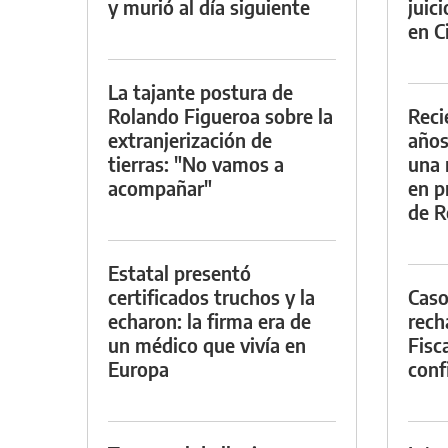
y murió al día siguiente
juic
en Ci
La tajante postura de
Rolando Figueroa sobre la
Reci
extranjerización de
años
tierras: "No vamos a
una 
acompañar"
en p
de R
Estatal presentó
certificados truchos y la
Caso
echaron: la firma era de
rech
un médico que vivía en
Fisca
Europa
conf