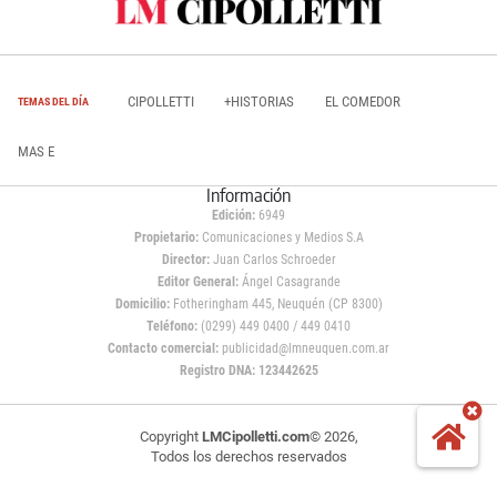
CIPOLLETTI
+HISTORIAS
EL COMEDOR
TEMAS DEL DÍA
MAS E
Información
Edición:
6949
Propietario:
Comunicaciones y Medios S.A
Director:
Juan Carlos Schroeder
Editor General:
Ángel Casagrande
Domicilio:
Fotheringham 445, Neuquén (CP 8300)
Teléfono:
(0299) 449 0400 / 449 0410
Contacto comercial:
publicidad@lmneuquen.com.ar
Registro DNA: 123442625
Copyright
LMCipolletti.com
© 2026,
Todos los derechos reservados