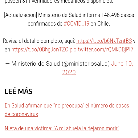
poseen 311 ventiladores mecánicos disponibles.
[Actualización] Ministerio de Salud informa 148.496 casos
confirmados de
#COVID_19
en Chile.
Revisa el detalle completo, aquí:
https://t.co/b6NxTzntBS
y
en
https://t.co/0BhgJcnTZO
pic.twitter.com/rQMkDBjPI7
— Ministerio de Salud (@ministeriosalud)
June 10,
2020
LEÉ MÁS
En Salud afirman que "no preocupa" el número de casos
de coronavirus
Nieta de una víctima: "A mi abuela la dejaron morir"