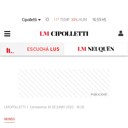
Cipolletti
TEMP
HUM
16:59 HS
11°
39%
ESCUCHÁ
LU5
LMCIPOLLETTI
Coronavirus
10 DE JUNIO 2020 - 16:28
MUNDO