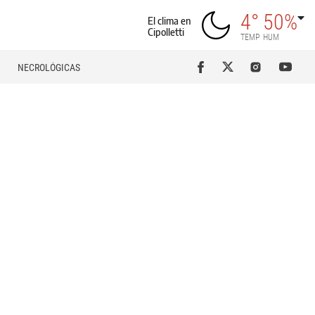
4°
50%
El clima en
Cipolletti
TEMP
HUM
NECROLÓGICAS