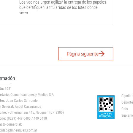
Los vecinos urgen agilizar la entrega de los papeles
que certifiquen la titularidad de los lotes donde
viven.
Página siguiente
ormación
ón:
6951
etario:
Comunicaciones y Medios S.A
Cipollet
tor:
Juan Carlos Schroeder
Deporte
r General:
Ángel Casagrande
País
ilio:
Fotheringham 445, Neuquén (CP 8300)
Suplem
ono:
(0299) 449 0400 / 449 0410
acto comercial:
icidad@lmneuquen.com.ar