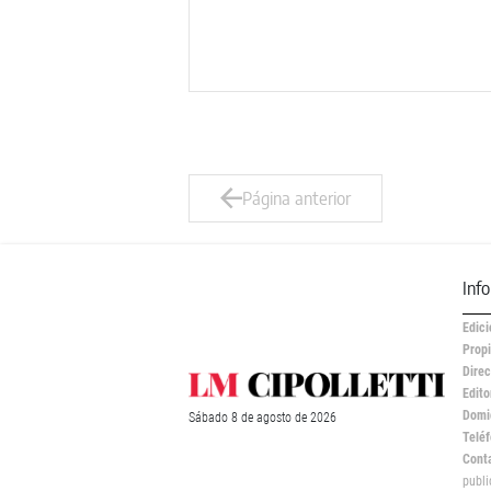
Página anterior
Inf
Edici
Propi
Direc
Edito
Domic
Sábado
8 de
agosto
de 2026
Teléf
Cont
publ