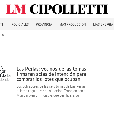
TTI
POLICIALES
PROVINCIA
MÁS PRODUCCIÓN
MÁS ENERGÍA
ITO
Las Perlas: vecinos de las tomas
firmarán actas de intención para
comprar los lotes que ocupan
Los pobladores de las seis tomas de Las Perlas
quieren regularizar su situación. Trabajan con el
Municipio en un iniciativa que certificará su
compromiso de pagar los lotes que ocupan.