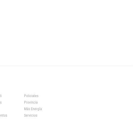
ti
Policiales
s
Provincia
Más Energía
entos
Servicios