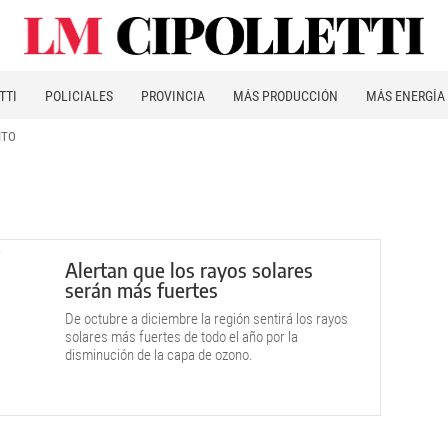
TTI
POLICIALES
PROVINCIA
MÁS PRODUCCIÓN
MÁS ENERGÍA
ITO
Alertan que los rayos solares
serán más fuertes
De octubre a diciembre la región sentirá los rayos
solares más fuertes de todo el año por la
disminución de la capa de ozono.