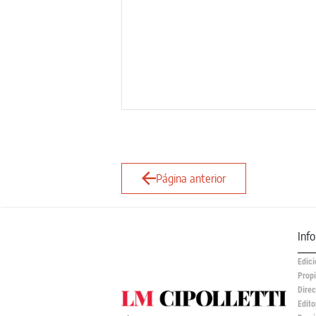
Página anterior
Inf
Edici
Propi
Direc
Edito