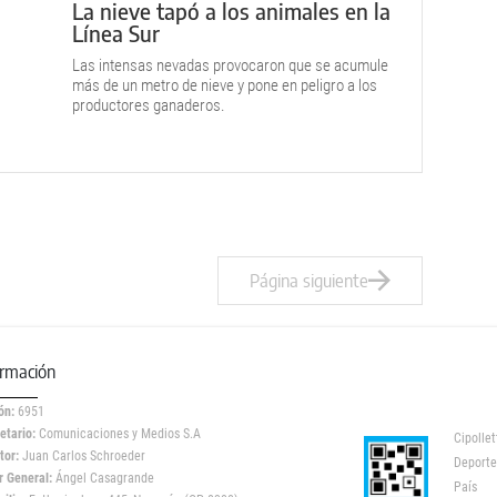
La nieve tapó a los animales en la
Línea Sur
Las intensas nevadas provocaron que se acumule
más de un metro de nieve y pone en peligro a los
productores ganaderos.
Página siguiente
ormación
ón:
6951
etario:
Comunicaciones y Medios S.A
Cipollet
tor:
Juan Carlos Schroeder
Deporte
r General:
Ángel Casagrande
País