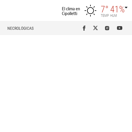
7°
41%
El clima en
Cipolletti
TEMP
HUM
NECROLÓGICAS