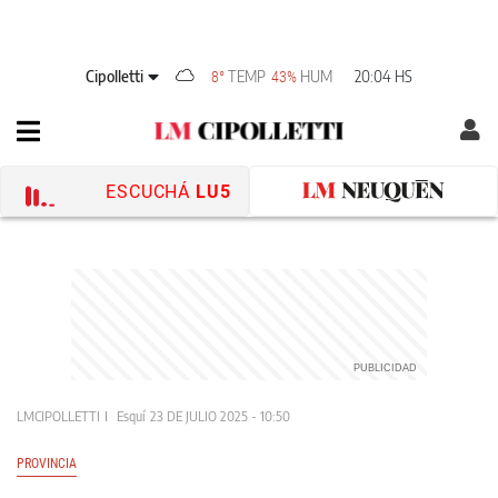
Cipolletti
TEMP
HUM
20:04 HS
8°
43%
ESCUCHÁ
LU5
LMCIPOLLETTI
Esquí
23 DE JULIO 2025 - 10:50
PROVINCIA