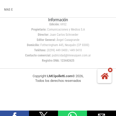
MAS E
Información
Edición:
6952
Propietario:
Comunicaciones y Medios S.A
Director:
Juan Carlos Schroeder
Editor General:
Ángel Casagrande
Domicilio:
Fotheringham 445, Neuquén (CP 8300)
Teléfono:
(0299) 449 0400 / 449 0410
Contacto comercial:
publicidad@lmneuquen.com.ar
Registro DNA: 123442625
Copyright
LMCipolletti.com
© 2026,
Todos los derechos reservados