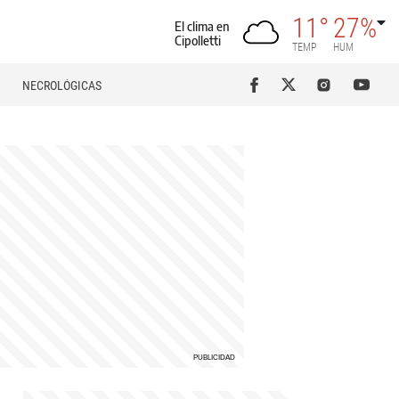
11°
27%
El clima en
Cipolletti
TEMP
HUM
NECROLÓGICAS