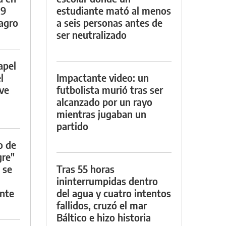
29
estudiante mató al menos
lagro
a seis personas antes de
ser neutralizado
apel
l
Impactante video: un
rve
futbolista murió tras ser
alcanzado por un rayo
mientras jugaban un
partido
o de
gre"
 se
Tras 55 horas
ininterrumpidas dentro
nte
del agua y cuatro intentos
fallidos, cruzó el mar
Báltico e hizo historia