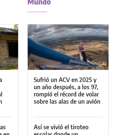
Mundo
a
Sufrió un ACV en 2025 y
un año después, a los 97,
l
rompió el récord de volar
n
sobre las alas de un avión
das
Así se vivió el tiroteo
a en
escolar donde un