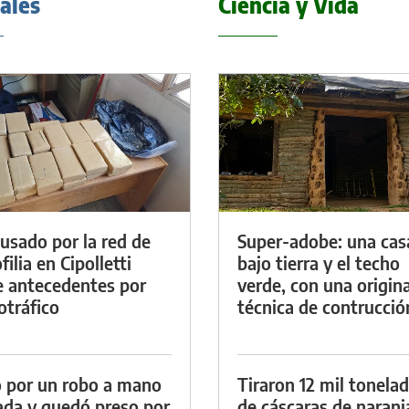
iales
Ciencia y Vida
cusado por la red de
Super-adobe: una cas
ilia en Cipolletti
bajo tierra y el techo
e antecedentes por
verde, con una origina
otráfico
técnica de contrucció
 por un robo a mano
Tiraron 12 mil tonela
da y quedó preso por
de cáscaras de naranj