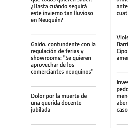
¿Hasta cuándo seguirá
ante
este invierno tan lluvioso
cuat
en Neuquén?
Viol
Gaido, contundente con la
Barr
regulación de ferias y
Cipo
showrooms: "Se quieren
amen
aprovechar de los
comerciantes neuquinos"
Inve
pedo
Dolor por la muerte de
meno
una querida docente
aber
jubilada
caso