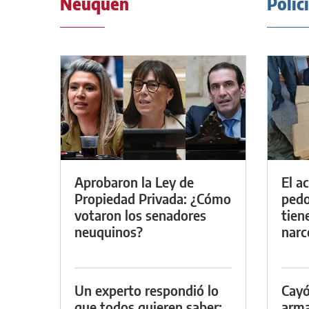
Neuquén
Polic
Aprobaron la Ley de
El a
Propiedad Privada: ¿Cómo
pedof
votaron los senadores
tien
neuquinos?
narc
Un experto respondió lo
Cayó
que todos quieren saber:
arma