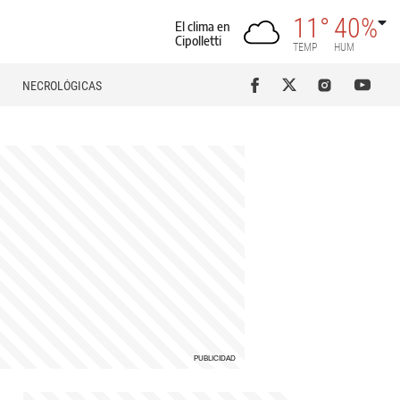
11°
40%
El clima en
Cipolletti
TEMP
HUM
NECROLÓGICAS