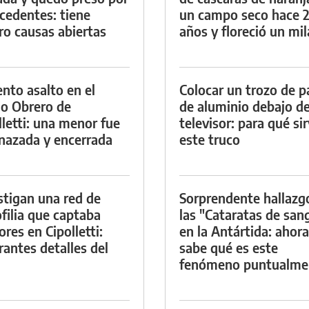
cedentes: tiene
un campo seco hace 
ro causas abiertas
años y floreció un mi
ento asalto en el
Colocar un trozo de p
io Obrero de
de aluminio debajo de
lletti: una menor fue
televisor: para qué si
azada y encerrada
este truco
stigan una red de
Sorprendente hallazg
filia que captaba
las "Cataratas de san
res en Cipolletti:
en la Antártida: ahora
rantes detalles del
sabe qué es este
fenómeno puntualme