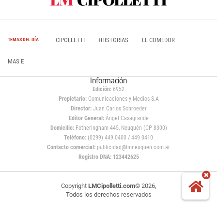
CIPOLLETTI
+HISTORIAS
EL COMEDOR
TEMAS DEL DÍA
MAS E
Información
Edición:
6952
Propietario:
Comunicaciones y Medios S.A
Director:
Juan Carlos Schroeder
Editor General:
Ángel Casagrande
Domicilio:
Fotheringham 445, Neuquén (CP 8300)
Teléfono:
(0299) 449 0400 / 449 0410
Contacto comercial:
publicidad@lmneuquen.com.ar
Registro DNA: 123442625
Copyright
LMCipolletti.com
© 2026,
Todos los derechos reservados