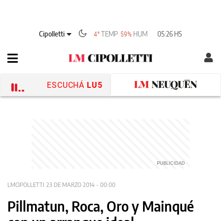
Cipolletti
TEMP
HUM
05:26 HS
4°
59%
ESCUCHÁ
LU5
LMCIPOLLETTI
23 DE MARZO 2014 - 00:00
Pillmatun, Roca, Oro y Mainqué