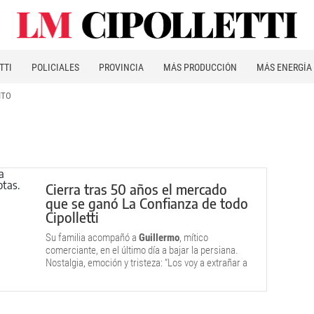
TTI
POLICIALES
PROVINCIA
MÁS PRODUCCIÓN
MÁS ENERGÍA
ITO
Cierra tras 50 años el mercado
que se ganó La Confianza de todo
Cipolletti
Su familia acompañó a
Guillermo
, mítico
comerciante, en el último día a bajar la persiana.
Nostalgia, emoción y tristeza: “Los voy a extrañar a
todos”.