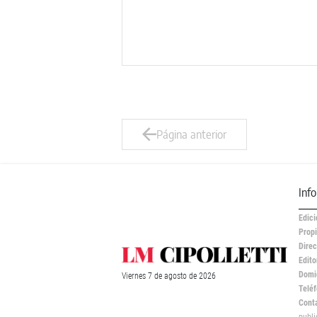
Página anterior
Inf
Edici
Propi
Direc
Edito
Domic
Viernes
7 de
agosto
de 2026
Teléf
Cont