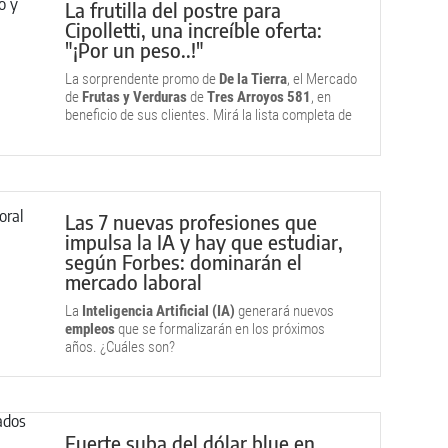
La frutilla del postre para
Cipolletti, una increíble oferta:
"¡Por un peso..!"
La sorprendente promo de
De la Tierra
, el Mercado
de
Frutas y Verduras
de
Tres Arroyos 581
, en
beneficio de sus clientes. Mirá la lista completa de
precios y la galería de fotos.
Las 7 nuevas profesiones que
impulsa la IA y hay que estudiar,
según Forbes: dominarán el
mercado laboral
La
Inteligencia Artificial (IA)
generará nuevos
empleos
que se formalizarán en los próximos
años. ¿Cuáles son?
Fuerte suba del dólar blue en