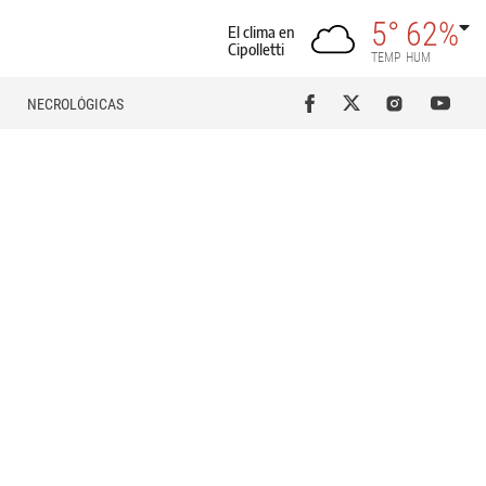
5°
62%
El clima en
Cipolletti
TEMP
HUM
NECROLÓGICAS