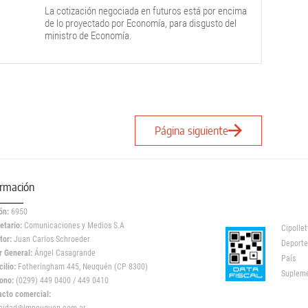
La cotización negociada en futuros está por encima
de lo proyectado por Economía, para disgusto del
ministro de Economía.
Página siguiente
ormación
ón:
6950
etario:
Comunicaciones y Medios S.A
Cipollet
tor:
Juan Carlos Schroeder
Deporte
r General:
Ángel Casagrande
País
ilio:
Fotheringham 445, Neuquén (CP 8300)
Suplem
ono:
(0299) 449 0400 / 449 0410
acto comercial: