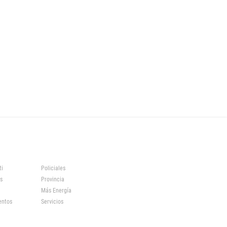
ti
Policiales
s
Provincia
Más Energía
entos
Servicios