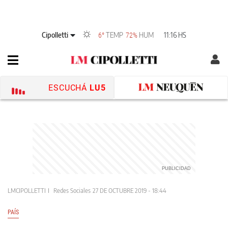
Cipolletti
TEMP
HUM
11:16 HS
6°
72%
ESCUCHÁ
LU5
LMCIPOLLETTI
Redes Sociales
27 DE OCTUBRE 2019 - 18:44
PAÍS