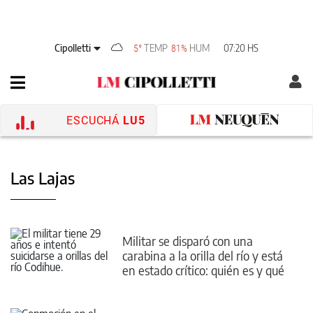
Cipolletti
TEMP
HUM
07:20 HS
5°
81%
ESCUCHÁ
LU5
Las Lajas
Militar se disparó con una
carabina a la orilla del río y está
en estado crítico: quién es y qué
se sabe