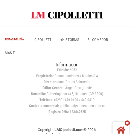
CIPOLLETTI
+HISTORIAS
EL COMEDOR
TEMAS DEL DÍA
MAS E
Información
Edición:
6952
Propietario:
Comunicaciones y Medios S.A
Director:
Juan Carlos Schroeder
Editor General:
Ángel Casagrande
Domicilio:
Fotheringham 445, Neuquén (CP 8300)
Teléfono:
(0299) 449 0400 / 449 0410
Contacto comercial:
publicidad@lmneuquen.com.ar
Registro DNA: 123442625
Copyright
LMCipolletti.com
© 2026,