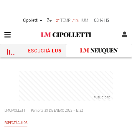
Cipolletti
TEMP
HUM
08:14 HS
2°
71%
ESCUCHÁ
LU5
LMCIPOLLETTI
Pampita
29 DE ENERO 2023 - 12:32
ESPECTÁCULOS