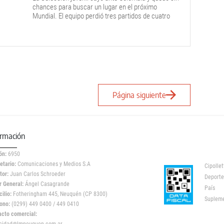
chances para buscar un lugar en el próximo
Mundial. El equipo perdió tres partidos de cuatro
disputados.
Página siguiente
ormación
ón:
6950
etario:
Comunicaciones y Medios S.A
Cipollet
tor:
Juan Carlos Schroeder
Deporte
r General:
Ángel Casagrande
País
ilio:
Fotheringham 445, Neuquén (CP 8300)
Suplem
ono:
(0299) 449 0400 / 449 0410
acto comercial: