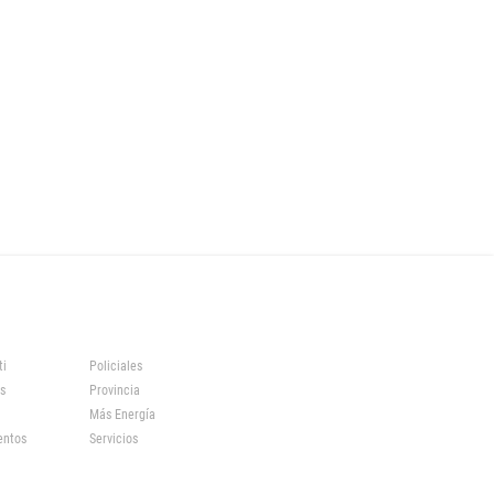
ti
Policiales
s
Provincia
Más Energía
entos
Servicios