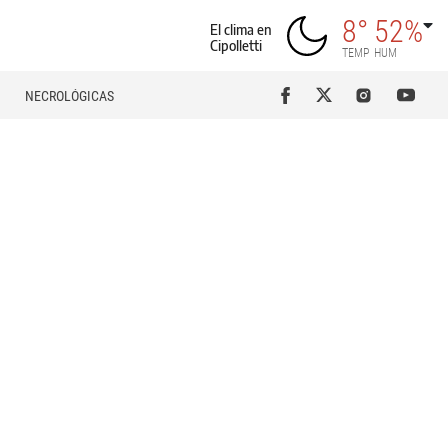
8°
52%
El clima en
Cipolletti
TEMP
HUM
NECROLÓGICAS