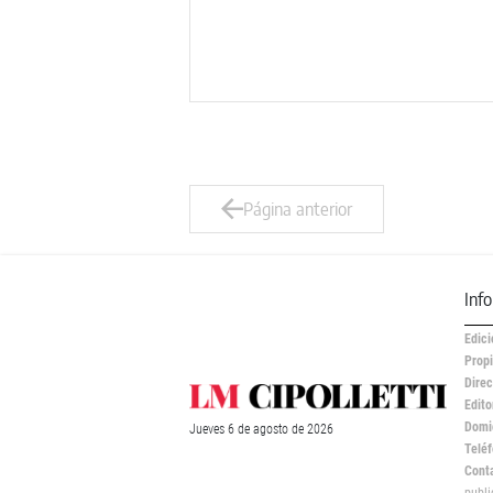
Página anterior
Inf
Edici
Propi
Direc
Edito
Domic
Jueves
6 de
agosto
de 2026
Teléf
Cont