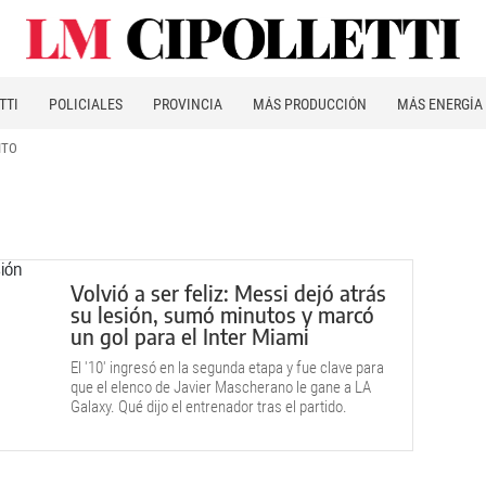
TTI
POLICIALES
PROVINCIA
MÁS PRODUCCIÓN
MÁS ENERGÍA
ITO
Volvió a ser feliz: Messi dejó atrás
su lesión, sumó minutos y marcó
un gol para el Inter Miami
El '10' ingresó en la segunda etapa y fue clave para
que el elenco de Javier Mascherano le gane a LA
Galaxy. Qué dijo el entrenador tras el partido.