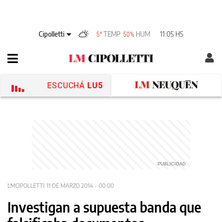
Cipolletti
TEMP
HUM
11:05 HS
5°
50%
ESCUCHÁ
LU5
LMCIPOLLETTI
11 DE MARZO 2014 - 00:00
Investigan a supuesta banda que