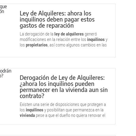
Ley de Alquileres: ahora los
inquilinos deben pagar estos
gastos de reparación
La derogación de la
ley de alquileres
generó
modificaciones en la relación entre los
inquilinos
y
los
propietarios
, así como algunos cambios en las
responsabilidades de unos y otros.
Derogación de Ley de Alquileres:
¿ahora los inquilinos pueden
permanecer en la vivienda aun sin
contrato?
Existen una serie de disposiciones que protegen a
los
inquilinos
y posibilitan que permanezca en la
vivienda
pese a que el dueño no quiera renovar el
contrato, tras la derogación de la
Ley de
Alquileres
.