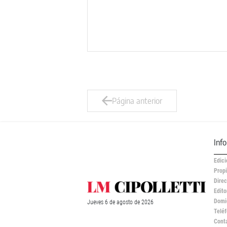
Página anterior
Inf
Edici
Propi
Direc
Edito
Domic
Jueves
6 de
agosto
de 2026
Teléf
Cont