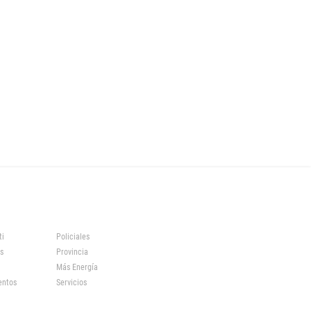
ti
Policiales
s
Provincia
Más Energía
entos
Servicios