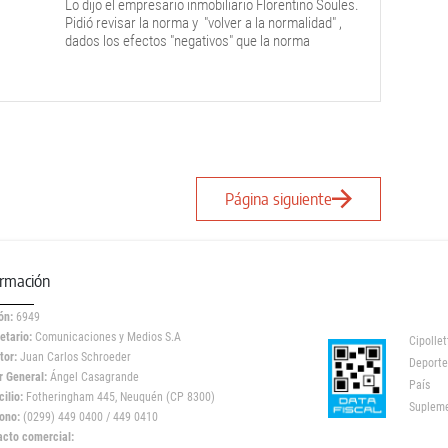
Lo dijo el empresario inmobiliario Florentino Soules.
Pidió revisar la norma y "volver a la normalidad" ,
dados los efectos "negativos" que la norma
aprobada el año pasado generó. Sostuvo que los
más perjudicados han sido los propios inquilinos.
Página siguiente
ormación
ón:
6949
etario:
Comunicaciones y Medios S.A
Cipollet
tor:
Juan Carlos Schroeder
Deporte
r General:
Ángel Casagrande
País
ilio:
Fotheringham 445, Neuquén (CP 8300)
Suplem
ono:
(0299) 449 0400 / 449 0410
acto comercial: