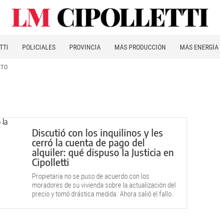
TTI
POLICIALES
PROVINCIA
MÁS PRODUCCIÓN
MÁS ENERGÍA
ITO
Discutió con los inquilinos y les
cerró la cuenta de pago del
alquiler: qué dispuso la Justicia en
Cipolletti
Propietaria no se puso de acuerdo con los
moradores de su vivienda sobre la actualización del
precio y tomó drástica medida. Ahora salió el fallo.