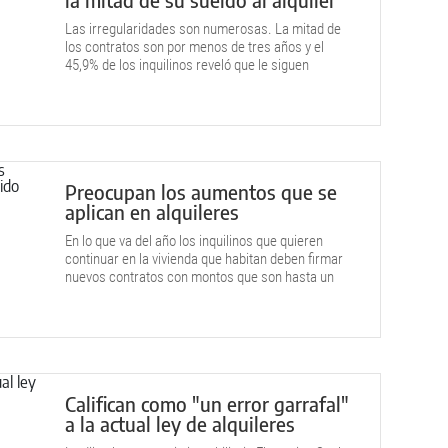
Las irregularidades son numerosas. La mitad de
los contratos son por menos de tres años y el
45,9% de los inquilinos reveló que le siguen
aumentando cada seis meses. También los obligan
a pagar comisiones. Muchos destinan la mitad de
su sueldo. Todos los detalles.
Preocupan los aumentos que se
aplican en alquileres
En lo que va del año los inquilinos que quieren
continuar en la vivienda que habitan deben firmar
nuevos contratos con montos que son hasta un
120% más caros en comparación con lo que venían
pagando.
Califican como "un error garrafal"
a la actual ley de alquileres