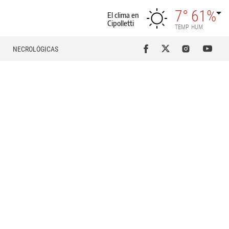
7°
61%
El clima en
Cipolletti
TEMP
HUM
NECROLÓGICAS