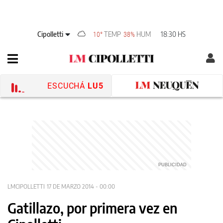
Cipolletti
TEMP
HUM
18:30 HS
10°
38%
ESCUCHÁ
LU5
LMCIPOLLETTI
17 DE MARZO 2014 - 00:00
Gatillazo, por primera vez en