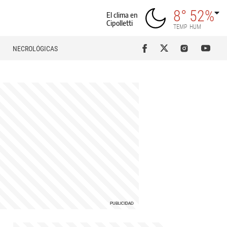
8°
52%
El clima en
Cipolletti
TEMP
HUM
NECROLÓGICAS