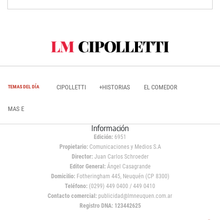
CIPOLLETTI
+HISTORIAS
EL COMEDOR
TEMAS DEL DÍA
MAS E
Información
Edición:
6951
Propietario:
Comunicaciones y Medios S.A
Director:
Juan Carlos Schroeder
Editor General:
Ángel Casagrande
Domicilio:
Fotheringham 445, Neuquén (CP 8300)
Teléfono:
(0299) 449 0400 / 449 0410
Contacto comercial:
publicidad@lmneuquen.com.ar
Registro DNA: 123442625