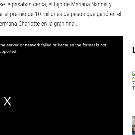
se le pasaban cerca, el hijo de Mariana Nannis y
ar el premio de 10 millones de pesos que ganó en el
mana Charlotte en la gran final.