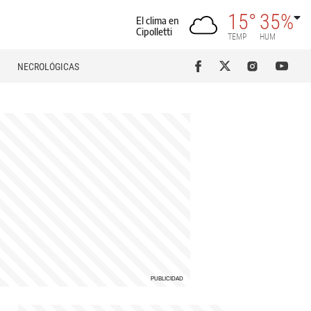
15°
35%
El clima en
Cipolletti
TEMP
HUM
NECROLÓGICAS