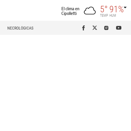
5°
91%
El clima en
Cipolletti
TEMP
HUM
NECROLÓGICAS