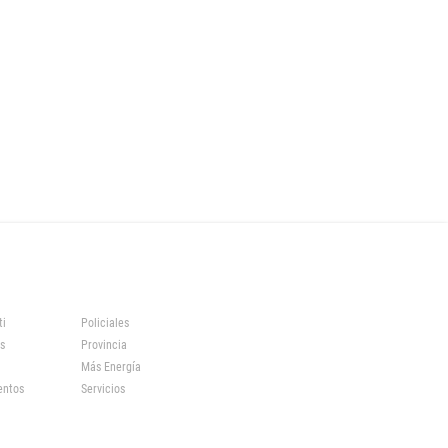
ti
Policiales
s
Provincia
Más Energía
entos
Servicios