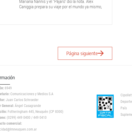
Mariana Nannis y el "Pájaro" dio la nota. Alex
Caniggia prepara su viaje por el mundo ya mismo,
tras ganar El Hotel de los Famosos.
Página siguiente
ormación
ón:
6949
etario:
Comunicaciones y Medios S.A
Cipollet
tor:
Juan Carlos Schroeder
Deporte
r General:
Ángel Casagrande
País
ilio:
Fotheringham 445, Neuquén (CP 8300)
Suplem
ono:
(0299) 449 0400 / 449 0410
acto comercial:
icidad@lmneuquen.com.ar