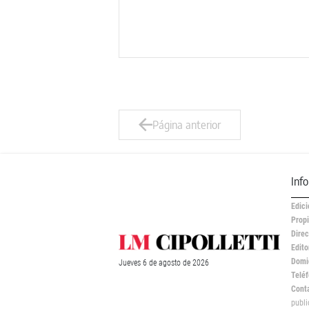
Página anterior
Inf
Edici
Propi
Direc
Edito
Domic
Jueves
6 de
agosto
de 2026
Teléf
Cont
publ