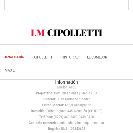
CIPOLLETTI
+HISTORIAS
EL COMEDOR
TEMAS DEL DÍA
MAS E
Información
Edición:
6953
Propietario:
Comunicaciones y Medios S.A
Director:
Juan Carlos Schroeder
Editor General:
Ángel Casagrande
Domicilio:
Fotheringham 445, Neuquén (CP 8300)
Teléfono:
(0299) 449 0400 / 449 0410
Contacto comercial:
publicidad@lmneuquen.com.ar
Registro DNA: 123442625