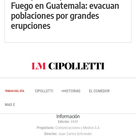
Fuego en Guatemala: evacuan
poblaciones por grandes
erupciones
CIPOLLETTI
+HISTORIAS
EL COMEDOR
TEMAS DEL DÍA
MAS E
Información
Edición:
6949
Propietario:
Comunicaciones y Medios S.A
Director:
Juan Carlos Schroeder