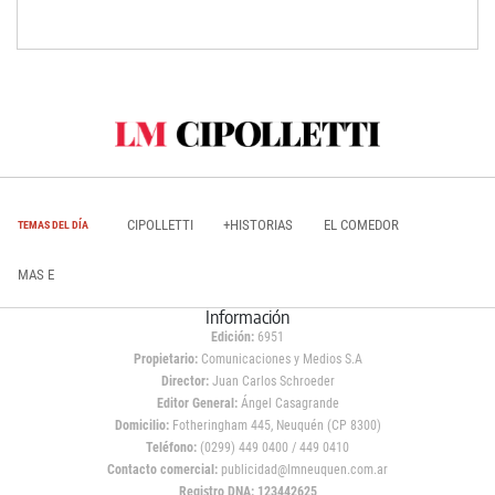
CIPOLLETTI
+HISTORIAS
EL COMEDOR
TEMAS DEL DÍA
MAS E
Información
Edición:
6951
Propietario:
Comunicaciones y Medios S.A
Director:
Juan Carlos Schroeder
Editor General:
Ángel Casagrande
Domicilio:
Fotheringham 445, Neuquén (CP 8300)
Teléfono:
(0299) 449 0400 / 449 0410
Contacto comercial:
publicidad@lmneuquen.com.ar
Registro DNA: 123442625