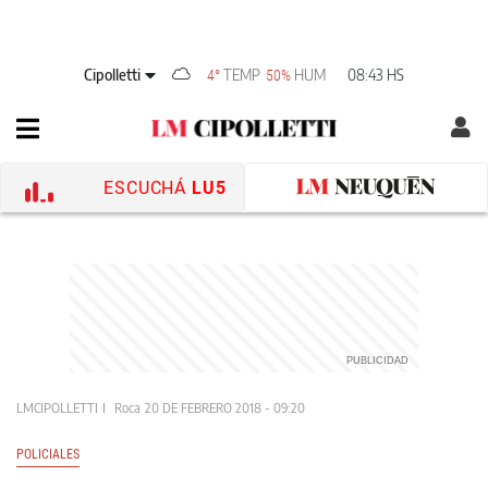
Cipolletti
TEMP
HUM
08:43 HS
4°
50%
ESCUCHÁ
LU5
LMCIPOLLETTI
Roca
20 DE FEBRERO 2018 - 09:20
POLICIALES