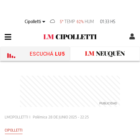
Cipolletti
TEMP
HUM
01:33 HS
5°
62%
ESCUCHÁ
LU5
LMCIPOLLETTI
Polémica
28 DE JUNIO 2025 - 22:25
CIPOLLETTI