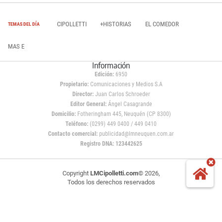
CIPOLLETTI
+HISTORIAS
EL COMEDOR
TEMAS DEL DÍA
MAS E
Información
Edición:
6950
Propietario:
Comunicaciones y Medios S.A
Director:
Juan Carlos Schroeder
Editor General:
Ángel Casagrande
Domicilio:
Fotheringham 445, Neuquén (CP 8300)
Teléfono:
(0299) 449 0400 / 449 0410
Contacto comercial:
publicidad@lmneuquen.com.ar
Registro DNA: 123442625
Copyright
LMCipolletti.com
© 2026,
Todos los derechos reservados