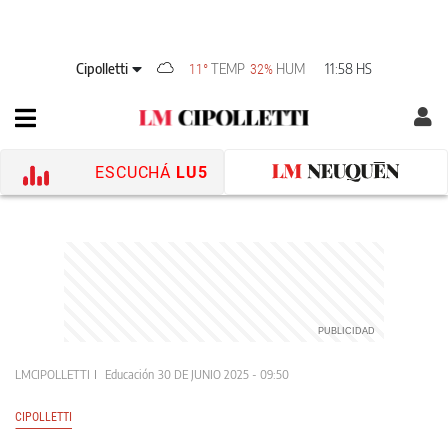
Cipolletti
TEMP
HUM
11:58 HS
11°
32%
ESCUCHÁ
LU5
LMCIPOLLETTI
Educación
30 DE JUNIO 2025 - 09:50
CIPOLLETTI