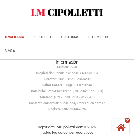
CIPOLLETTI
+HISTORIAS
EL COMEDOR
TEMAS DEL DÍA
MAS E
Información
Edición:
6950
Propietario:
Comunicaciones y Medios S.A
Director:
Juan Carlos Schroeder
Editor General:
Ángel Casagrande
Domicilio:
Fotheringham 445, Neuquén (CP 8300)
Teléfono:
(0299) 449 0400 / 449 0410
Contacto comercial:
publicidad@lmneuquen.com.ar
Registro DNA: 123442625
Copyright
LMCipolletti.com
© 2026,
Todos los derechos reservados