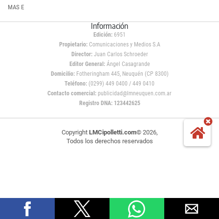
MAS E
Información
Edición:
6951
Propietario:
Comunicaciones y Medios S.A
Director:
Juan Carlos Schroeder
Editor General:
Ángel Casagrande
Domicilio:
Fotheringham 445, Neuquén (CP 8300)
Teléfono:
(0299) 449 0400 / 449 0410
Contacto comercial:
publicidad@lmneuquen.com.ar
Registro DNA: 123442625
Copyright
LMCipolletti.com
© 2026,
Todos los derechos reservados