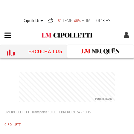
Cipolletti
TEMP
HUM
01:13 HS
5°
45%
ESCUCHÁ
LU5
LMCIPOLLETTI
Transporte
19 DE FEBRERO 2024 - 10:15
CIPOLLETTI