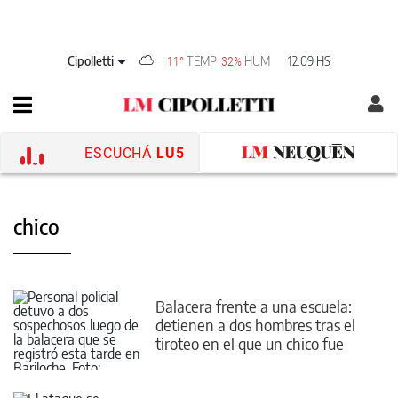
Cipolletti
TEMP
HUM
12:09 HS
11°
32%
ESCUCHÁ
LU5
chico
Balacera frente a una escuela:
detienen a dos hombres tras el
tiroteo en el que un chico fue
herido