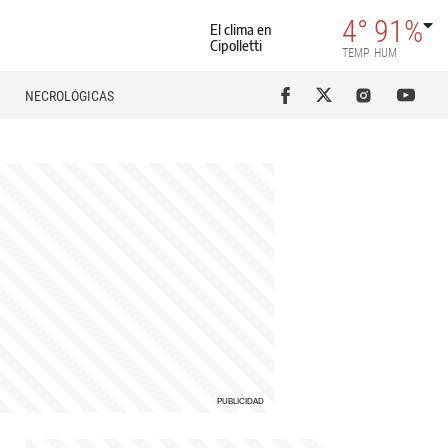
4°
91%
El clima en
Cipolletti
TEMP
HUM
NECROLÓGICAS