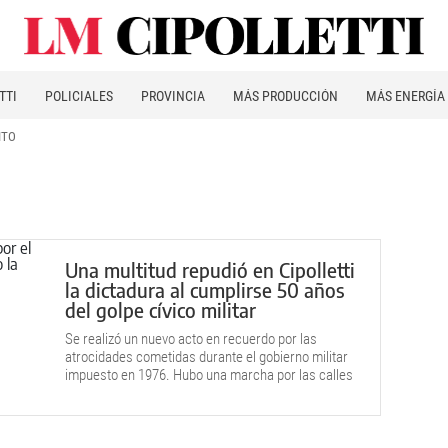
TTI
POLICIALES
PROVINCIA
MÁS PRODUCCIÓN
MÁS ENERGÍA
ITO
Una multitud repudió en Cipolletti
la dictadura al cumplirse 50 años
del golpe cívico militar
Se realizó un nuevo acto en recuerdo por las
atrocidades cometidas durante el gobierno militar
impuesto en 1976. Hubo una marcha por las calles
céntricas de la ciudad.