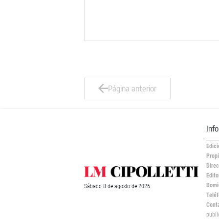
Página anterior
Inf
Edici
Propi
Direc
Edito
Domic
Sábado
8 de
agosto
de 2026
Teléf
Cont
publ