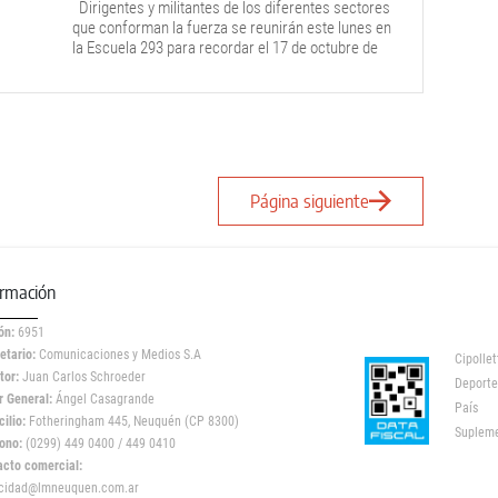
Dirigentes y militantes de los diferentes sectores
que conforman la fuerza se reunirán este lunes en
la Escuela 293 para recordar el 17 de octubre de
1945, fecha fundacional del movimiento creado por
el general Juan Domingo Perón.
Página siguiente
ormación
ón:
6951
etario:
Comunicaciones y Medios S.A
Cipollet
tor:
Juan Carlos Schroeder
Deporte
r General:
Ángel Casagrande
País
ilio:
Fotheringham 445, Neuquén (CP 8300)
Suplem
ono:
(0299) 449 0400 / 449 0410
acto comercial:
icidad@lmneuquen.com.ar