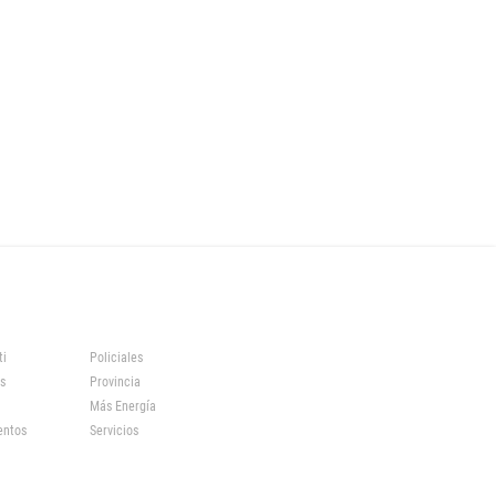
ti
Policiales
s
Provincia
Más Energía
entos
Servicios