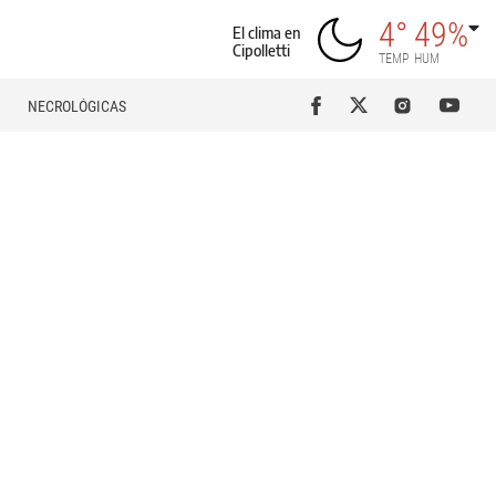
4°
49%
El clima en
Cipolletti
TEMP
HUM
NECROLÓGICAS